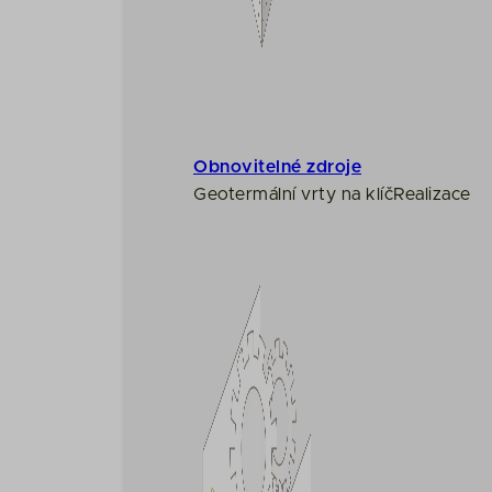
gtransl
pagead
transla
transla
www.ge
www.go
Obnovitelné zdroje
www.gs
Geotermální vrty na klíč
Realizace