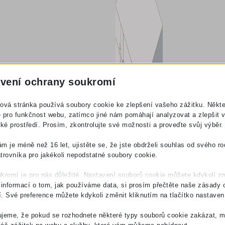
vení ochrany soukromí
ová stránka používá soubory cookie ke zlepšení vašeho zážitku. Někte
 pro funkčnost webu, zatímco jiné nám pomáhají analyzovat a zlepšit 
ské prostředí. Prosím, zkontrolujte své možnosti a proveďte svůj výběr.
m je méně než 16 let, ujistěte se, že jste obdrželi souhlas od svého ro
trovníka pro jakékoli nepodstatné soubory cookie.
kromí je pro nás důležité. Nastavení souborů cookie můžete kdykoli zm
 informací o tom, jak používáme data, si prosím přečtěte naše zásady 
. Své preference můžete kdykoli změnit kliknutím na tlačítko nastaven
jeme, že pokud se rozhodnete některé typy souborů cookie zakázat, m