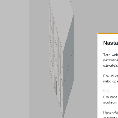
Nasta
Tato web
nezbytné
uživatel
Pokud vá
nebo opa
Vaše sou
Pro více
soukromí
Upozorňu