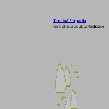
ate.net
2.googlesyndication.com
te.google.com
te.googleapis.com
Tepelná čerpadla
ocore.cz
Nabídka produktů
Realizace
ogletagmanager.com
tatic.com