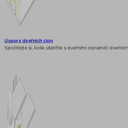
Úspory dveřních clon
Spočítejte si, kolik ušetříte s dveřními clonami
O dveřníc