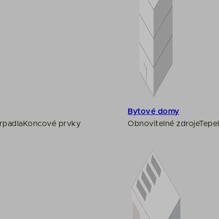
Bytové domy
rpadla
Koncové prvky
Obnovitelné zdroje
Tepel