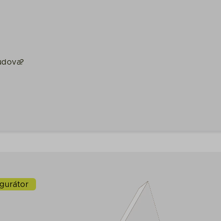
budova?
gurátor