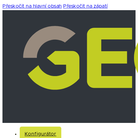
Přeskočit na hlavní obsah
Přeskočit na zápatí
Konfigurátor