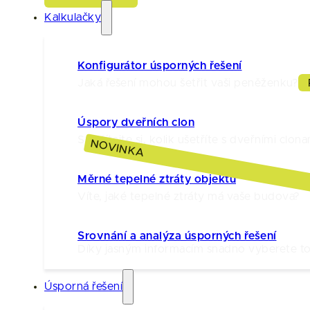
Kalkulačky
Konfigurátor úsporných řešení
Jaká řešení mohou šetřit vaši peněženku?
Úspory dveřních clon
Spočítejte si, kolik ušetříte s dveřními clona
NOVINKA
Měrné tepelné ztráty objektu
Víte, jaké tepelné ztráty má vaše budova?
Srovnání a analýza úsporných řešení
Díky jasným informacím snadno vyberete to 
Úsporná řešení