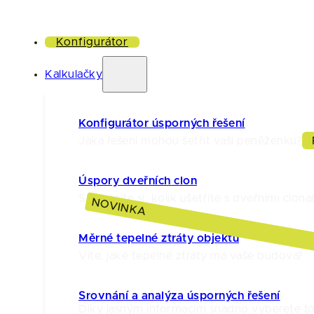
Konfigurátor
Kalkulačky
Konfigurátor úsporných řešení
Jaká řešení mohou šetřit vaši peněženku?
Úspory dveřních clon
Spočítejte si, kolik ušetříte s dveřními clona
NOVINKA
Měrné tepelné ztráty objektu
Víte, jaké tepelné ztráty má vaše budova?
Srovnání a analýza úsporných řešení
Díky jasným informacím snadno vyberete to 