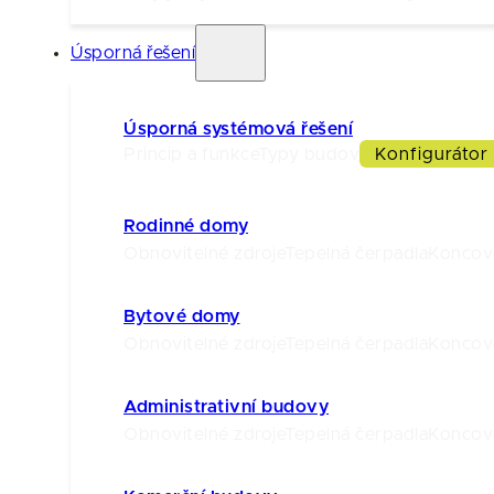
Úsporná řešení
Úsporná systémová řešení
Princip a funkce
Typy budov
Konfigurátor
Rodinné domy
Obnovitelné zdroje
Tepelná čerpadla
Koncov
Bytové domy
Obnovitelné zdroje
Tepelná čerpadla
Koncov
Administrativní budovy
Obnovitelné zdroje
Tepelná čerpadla
Koncov