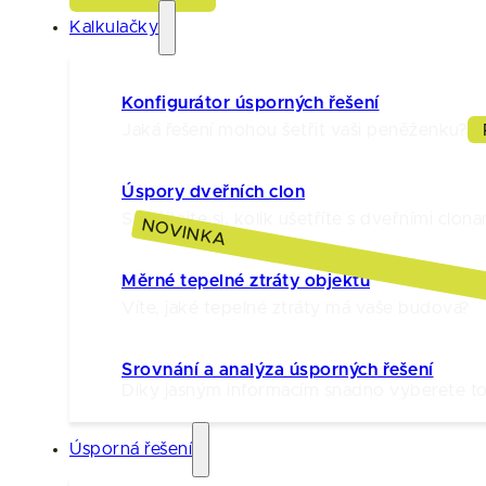
Kalkulačky
Konfigurátor úsporných řešení
Jaká řešení mohou šetřit vaši peněženku?
Úspory dveřních clon
Spočítejte si, kolik ušetříte s dveřními clona
NOVINKA
Měrné tepelné ztráty objektu
Víte, jaké tepelné ztráty má vaše budova?
Srovnání a analýza úsporných řešení
Díky jasným informacím snadno vyberete to 
Úsporná řešení