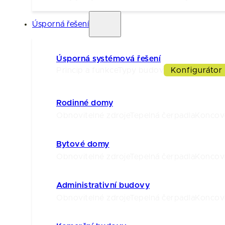
Úsporná řešení
Úsporná systémová řešení
Princip a funkce
Typy budov
Konfigurátor
Rodinné domy
Obnovitelné zdroje
Tepelná čerpadla
Koncov
Bytové domy
Obnovitelné zdroje
Tepelná čerpadla
Koncov
Administrativní budovy
Obnovitelné zdroje
Tepelná čerpadla
Koncov