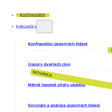
Konfigurátor
Kalkulačky
Konfigurátor úsporných řešení
Jaká řešení mohou šetřit vaši peněženku?
Úspory dveřních clon
Spočítejte si, kolik ušetříte s dveřními clona
NOVINKA
Měrné tepelné ztráty objektu
Víte, jaké tepelné ztráty má vaše budova?
Srovnání a analýza úsporných řešení
Díky jasným informacím snadno vyberete to 