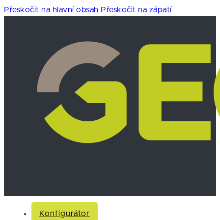
Přeskočit na hlavní obsah
Přeskočit na zápatí
Konfigurátor