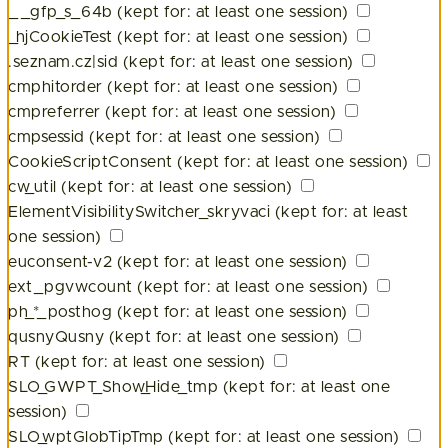
__gfp_s_64b
(kept for: at least one session)
_hjCookieTest
(kept for: at least one session)
.seznam.cz|sid
(kept for: at least one session)
cmphitorder
(kept for: at least one session)
cmpreferrer
(kept for: at least one session)
cmpsessid
(kept for: at least one session)
CookieScriptConsent
(kept for: at least one session)
cw_util
(kept for: at least one session)
ElementVisibilitySwitcher_skryvaci
(kept for: at least
one session)
euconsent-v2
(kept for: at least one session)
ext_pgvwcount
(kept for: at least one session)
ph_*_posthog
(kept for: at least one session)
qusnyQusny
(kept for: at least one session)
RT
(kept for: at least one session)
SLO_GWPT_Show_Hide_tmp
(kept for: at least one
session)
SLO_wptGlobTipTmp
(kept for: at least one session)