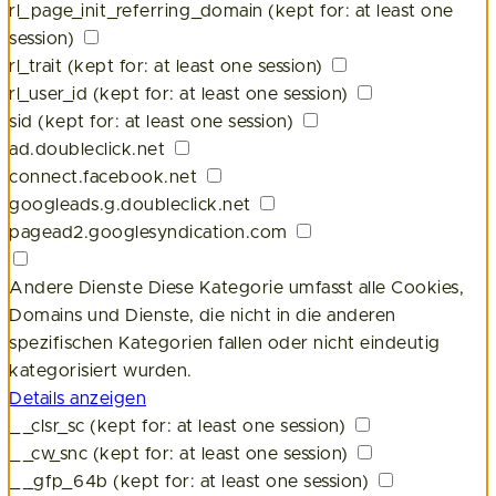
rl_page_init_referring_domain
(kept for: at least one
session)
rl_trait
(kept for: at least one session)
rl_user_id
(kept for: at least one session)
sid
(kept for: at least one session)
ad.doubleclick.net
connect.facebook.net
googleads.g.doubleclick.net
pagead2.googlesyndication.com
Andere Dienste
Diese Kategorie umfasst alle Cookies,
Domains und Dienste, die nicht in die anderen
spezifischen Kategorien fallen oder nicht eindeutig
kategorisiert wurden.
Details anzeigen
__clsr_sc
(kept for: at least one session)
__cw_snc
(kept for: at least one session)
__gfp_64b
(kept for: at least one session)