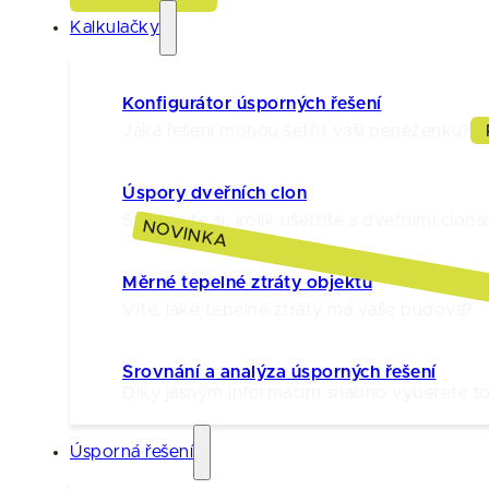
Kalkulačky
Konfigurátor úsporných řešení
Jaká řešení mohou šetřit vaši peněženku?
Úspory dveřních clon
Spočítejte si, kolik ušetříte s dveřními clona
NOVINKA
Měrné tepelné ztráty objektu
Víte, jaké tepelné ztráty má vaše budova?
Srovnání a analýza úsporných řešení
Díky jasným informacím snadno vyberete to 
Úsporná řešení