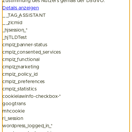
Zustimmung des Nutzers gemäß der DSGVO.
Details anzeigen
__TAG_ASSISTANT
__zlcmid
_hjsession_*
_hjTLDTest
cmplz_banner-status
cmplz_consented_services
cmplz_functional
cmplz_marketing
cmplz_policy_id
cmplz_preferences
cmplz_statistics
cookielawinfo-checkbox-*
googtrans
mhcookie
rl_session
wordpress_logged_in_*