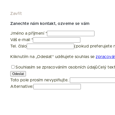
Zavřít
Zanechte nám kontakt, ozveme se vám
Jméno a příjmení
*
Váš e-mail
*
Tel. číslo
(pokud preferujete 
Kliknutím na „Odeslat“ udělujete souhlas se
zpracován
Souhlasím se zpracováním osobních údajů
Celý tex
Odeslat
Toto pole prosím nevyplňujte.
Alternative: