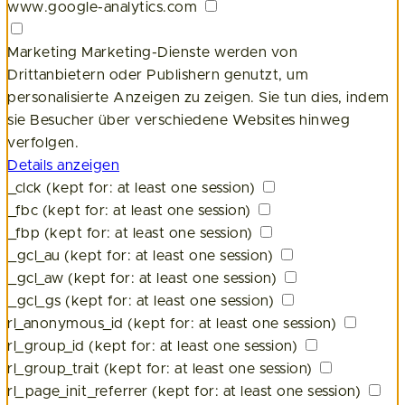
www.google-analytics.com
Marketing
Marketing-Dienste werden von
Drittanbietern oder Publishern genutzt, um
personalisierte Anzeigen zu zeigen. Sie tun dies, indem
sie Besucher über verschiedene Websites hinweg
verfolgen.
Details anzeigen
_clck
(kept for: at least one session)
_fbc
(kept for: at least one session)
_fbp
(kept for: at least one session)
_gcl_au
(kept for: at least one session)
_gcl_aw
(kept for: at least one session)
_gcl_gs
(kept for: at least one session)
rl_anonymous_id
(kept for: at least one session)
rl_group_id
(kept for: at least one session)
rl_group_trait
(kept for: at least one session)
rl_page_init_referrer
(kept for: at least one session)