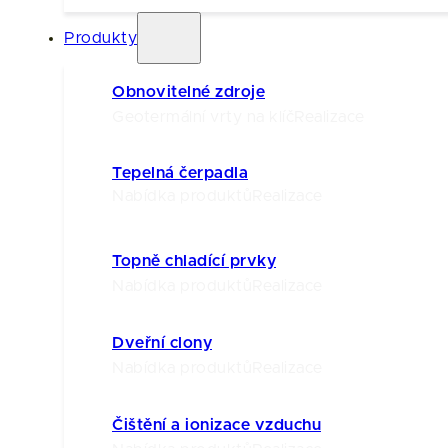
Produkty
Obnovitelné zdroje
Geotermální vrty na klíč
Realizace
Tepelná čerpadla
Nabídka produktů
Realizace
Topně chladící prvky
Nabídka produktů
Realizace
Dveřní clony
Nabídka produktů
Realizace
Čištění a ionizace vzduchu