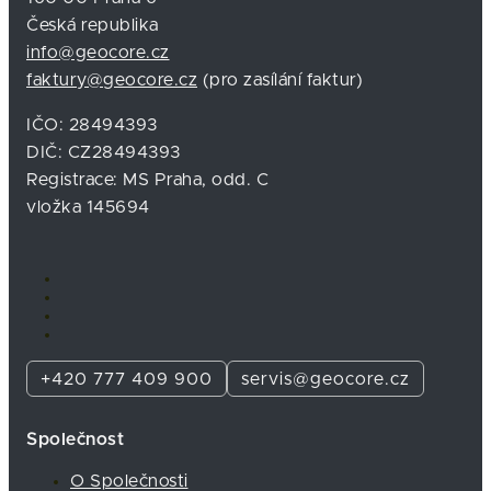
Česká republika
info@geocore.cz
faktury@geocore.cz
(pro zasílání faktur)
IČO: 28494393
DIČ: CZ28494393
Registrace: MS Praha, odd. C
vložka 145694
+420 777 409 900
servis@geocore.cz
Společnost
O Společnosti