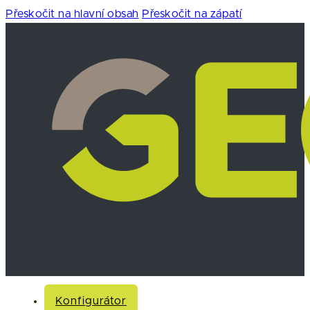
Přeskočit na hlavní obsah
Přeskočit na zápatí
Konfigurátor