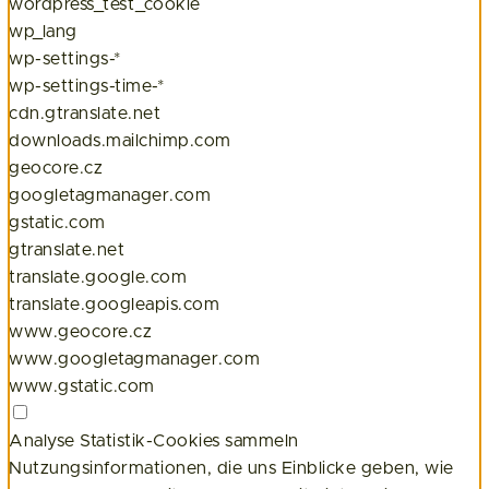
wordpress_test_cookie
wp_lang
wp-settings-*
wp-settings-time-*
cdn.gtranslate.net
downloads.mailchimp.com
geocore.cz
googletagmanager.com
gstatic.com
gtranslate.net
translate.google.com
translate.googleapis.com
www.geocore.cz
www.googletagmanager.com
www.gstatic.com
Analyse
Statistik-Cookies sammeln
Nutzungsinformationen, die uns Einblicke geben, wie