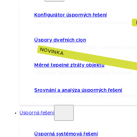
Konfigurátor úsporných řešení
Jaká řešení mohou šetřit vaši peněženku?
Úspory dveřních clon
Spočítejte si, kolik ušetříte s dveřními clona
NOVINKA
Měrné tepelné ztráty objektu
Víte, jaké tepelné ztráty má vaše budova?
Srovnání a analýza úsporných řešení
Díky jasným informacím snadno vyberete to 
Úsporná řešení
Úsporná systémová řešení