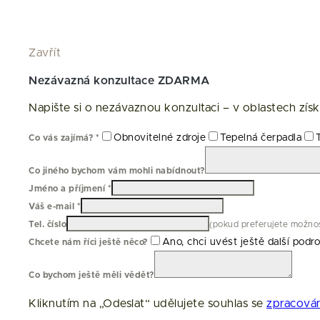
Zavřít
Nezávazná konzultace ZDARMA
Napište si o nezávaznou konzultaci – v oblastech zís
Obnovitelné zdroje
Tepelná čerpadla
Co vás zajímá?
*
Co jiného bychom vám mohli nabídnout?
Jméno a příjmení
*
Váš e-mail
*
Tel. číslo
(pokud preferujete možnos
Ano, chci uvést ještě další podr
Chcete nám říci ještě něco?
Co bychom ještě měli vědět?
Kliknutím na „Odeslat“ udělujete souhlas se
zpracován