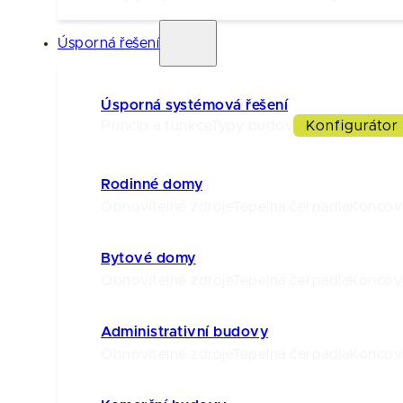
Úsporná řešení
Úsporná systémová řešení
Princip a funkce
Typy budov
Konfigurátor
Rodinné domy
Obnovitelné zdroje
Tepelná čerpadla
Koncov
Bytové domy
Obnovitelné zdroje
Tepelná čerpadla
Koncov
Administrativní budovy
Obnovitelné zdroje
Tepelná čerpadla
Koncov