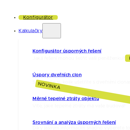
Konfigurátor
Kalkulačky
Konfigurátor úsporných řešení
Jaká řešení mohou šetřit vaši peněženku?
Úspory dveřních clon
Spočítejte si, kolik ušetříte s dveřními clona
NOVINKA
Měrné tepelné ztráty objektu
Víte, jaké tepelné ztráty má vaše budova?
Srovnání a analýza úsporných řešení
Díky jasným informacím snadno vyberete to 