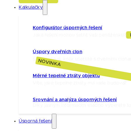
Kalkulačky
Konfigurátor úsporných řešení
Jaká řešení mohou šetřit vaši peněženku?
Úspory dveřních clon
Spočítejte si, kolik ušetříte s dveřními clona
NOVINKA
Měrné tepelné ztráty objektu
Víte, jaké tepelné ztráty má vaše budova?
Srovnání a analýza úsporných řešení
Díky jasným informacím snadno vyberete to 
Úsporná řešení