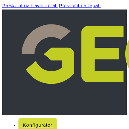
Přeskočit na hlavní obsah
Přeskočit na zápatí
Konfigurátor