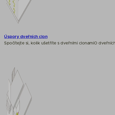
Úspory dveřních clon
Spočítejte si, kolik ušetříte s dveřními clonami
O dveřníc