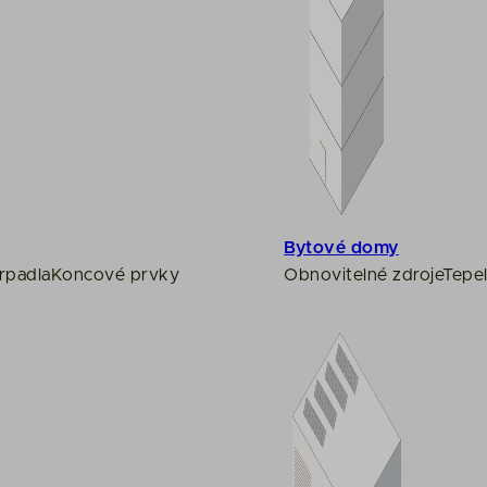
Bytové domy
rpadla
Koncové prvky
Obnovitelné zdroje
Tepel