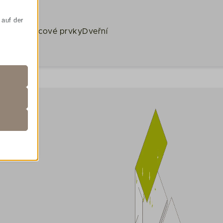
 auf der
rpadla
Koncové prvky
Dveřní
nd für
und
wie
sion)
sion)
sion)
sion)