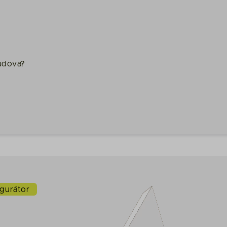
budova?
gurátor