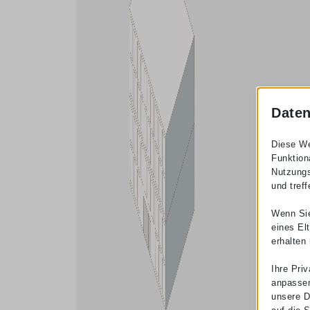
Daten
Diese We
Funktion
Nutzungs
und treff
Wenn Sie
eines El
erhalten
Ihre Pri
anpassen
unsere D