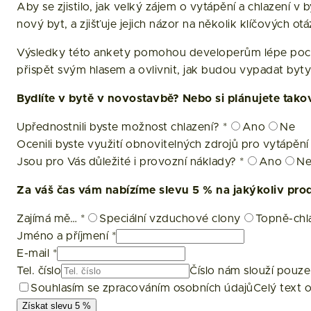
Aby se zjistilo, jak velký zájem o vytápění a chlazení 
nový byt, a zjišťuje jejich názor na několik klíčových ot
Výsledky této ankety pomohou developerům lépe pochopit
přispět svým hlasem a ovlivnit, jak budou vypadat byt
Bydlíte v bytě v novostavbě? Nebo si plánujete tak
Upřednostnili byste možnost chlazení?
*
Ano
Ne
Ocenili byste využití obnovitelných zdrojů pro vytápěn
Jsou pro Vás důležité i provozní náklady?
*
Ano
N
Za váš čas vám nabízíme slevu 5 % na jakýkoliv produ
Zajímá mě…
*
Speciální vzduchové clony
Topně-chla
Jméno a příjmení
*
E-mail
*
Tel. číslo
Číslo nám slouží pouze
Souhlasím se zpracováním osobních údajů
Celý text 
Získat slevu 5 %