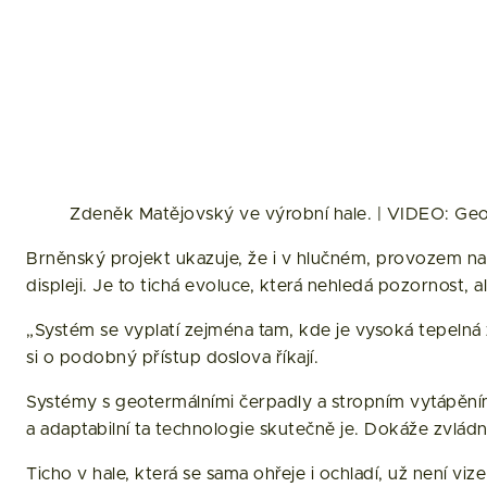
Zdeněk Matějovský ve výrobní hale. | VIDEO: Ge
Brněnský projekt ukazuje, že i v hlučném, provozem nas
displeji. Je to tichá evoluce, která nehledá pozornost,
„Systém se vyplatí zejména tam, kde je vysoká tepelná z
si o podobný přístup doslova říkají.
Systémy s geotermálními čerpadly a stropním vytápěním 
a adaptabilní ta technologie skutečně je. Dokáže zvlád
Ticho v hale, která se sama ohřeje i ochladí, už není vi