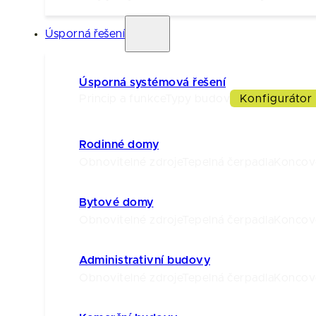
Úsporná řešení
Úsporná systémová řešení
Princip a funkce
Typy budov
Konfigurátor
Rodinné domy
Obnovitelné zdroje
Tepelná čerpadla
Koncov
Bytové domy
Obnovitelné zdroje
Tepelná čerpadla
Koncov
Administrativní budovy
Obnovitelné zdroje
Tepelná čerpadla
Koncov