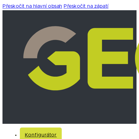
Přeskočit na hlavní obsah
Přeskočit na zápatí
Konfigurátor