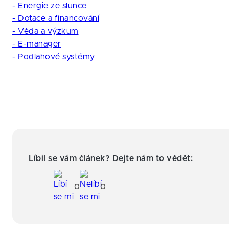
- Energie ze slunce
- Dotace a financování
- Věda a výzkum
- E-manager
- Podlahové systémy
Líbil se vám článek? Dejte nám to vědět:
0
0