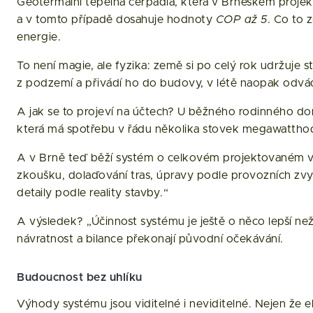
Geotermální tepelná čerpadla, která v Brněském projekt
a v tomto případě dosahuje hodnoty
COP až 5
. Co to 
energie.
To není magie, ale fyzika: země si po celý rok udržuje 
z podzemí a přivádí ho do budovy, v létě naopak odvádí
A jak se to projeví na účtech? U běžného rodinného 
která má spotřebu v řádu několika stovek megawatthodi
A v Brně teď běží systém o celkovém projektovaném vý
zkoušku, dolaďování tras, úpravy podle provozních zvyklo
detaily podle reality stavby.“
A výsledek? „Účinnost systému je ještě o něco lepší než
návratnost a bilance překonají původní očekávání.
Budoucnost bez uhlíku
Výhody systému jsou viditelné i neviditelné. Nejen že 