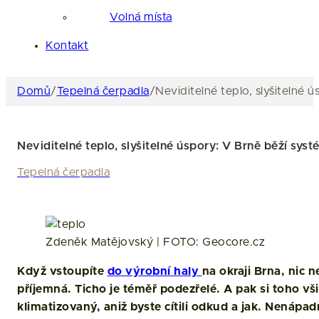
Volná místa
Kontakt
Domů
/
Tepelná čerpadla
/
Neviditelné teplo, slyšitelné 
Neviditelné teplo, slyšitelné úspory: V Brně běží syst
Tepelná čerpadla
Zdeněk Matějovský | FOTO: Geocore.cz
Když vstoupíte
do výrobní haly
na okraji Brna, nic 
příjemná. Ticho je téměř podezřelé. A pak si toho v
klimatizovaný, aniž byste cítili odkud a jak. Nenápad