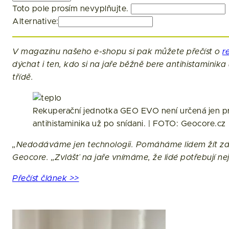
Toto pole prosím nevyplňujte.
Alternative:
V magazínu našeho e-shopu si pak můžete přečíst o
r
dýchat i ten, kdo si na jaře běžně bere antihistaminika
třídě.
Rekuperační jednotka GEO EVO není určená jen pro 
antihistaminika už po snídani. | FOTO: Geocore.cz
„Nedodáváme jen technologii. Pomáháme lidem žít zdravě
Geocore. „Zvlášť na jaře vnímáme, že lidé potřebují nej
Přečíst článek >>