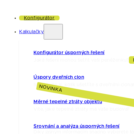
Konfigurátor
Kalkulačky
Konfigurátor úsporných řešení
Jaká řešení mohou šetřit vaši peněženku?
Úspory dveřních clon
Spočítejte si, kolik ušetříte s dveřními clona
NOVINKA
Měrné tepelné ztráty objektu
Víte, jaké tepelné ztráty má vaše budova?
Srovnání a analýza úsporných řešení
Díky jasným informacím snadno vyberete to 