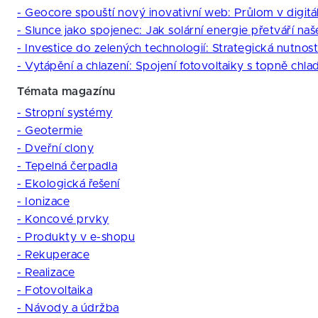
- Geocore spouští nový inovativní web: Průlom v digitá
- Slunce jako spojenec: Jak solární energie přetváří na
- Investice do zelených technologií: Strategická nutno
- Vytápění a chlazení: Spojení fotovoltaiky s topně chla
Témata magazínu
- Stropní systémy
- Geotermie
- Dveřní clony
- Tepelná čerpadla
- Ekologická řešení
- Ionizace
- Koncové prvky
- Produkty v e-shopu
- Rekuperace
- Realizace
- Fotovoltaika
- Návody a údržba