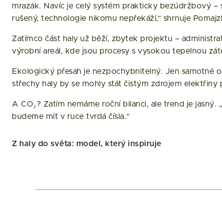
mrazák. Navíc je celý systém prakticky bezúdržbový – str
rušený, technologie nikomu nepřekáží,“ shrnuje Pomajzl
Zatímco část haly už běží, zbytek projektu – administra
výrobní areál, kde jsou procesy s vysokou tepelnou zát
Ekologický přesah je nezpochybnitelný. Jen samotné odp
střechy haly by se mohly stát čistým zdrojem elektřiny 
A CO₂? Zatím nemáme roční bilanci, ale trend je jasný.
budeme mít v ruce tvrdá čísla.“
Z haly do světa: model, který inspiruje