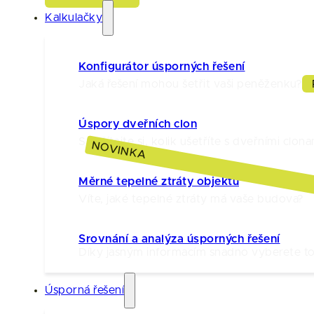
Kalkulačky
Konfigurátor úsporných řešení
Jaká řešení mohou šetřit vaši peněženku?
Úspory dveřních clon
Spočítejte si, kolik ušetříte s dveřními clona
NOVINKA
Měrné tepelné ztráty objektu
Víte, jaké tepelné ztráty má vaše budova?
Srovnání a analýza úsporných řešení
Díky jasným informacím snadno vyberete to 
Úsporná řešení