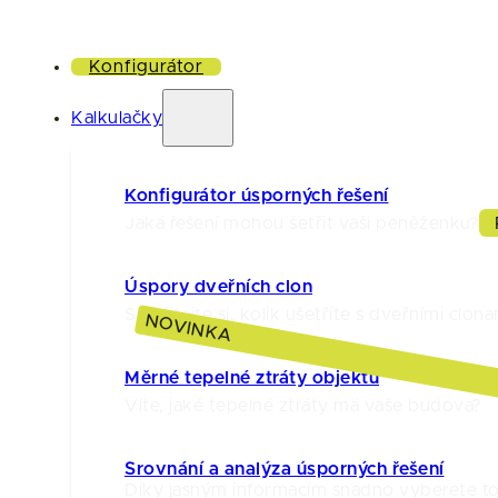
Konfigurátor
Kalkulačky
Konfigurátor úsporných řešení
Jaká řešení mohou šetřit vaši peněženku?
Úspory dveřních clon
Spočítejte si, kolik ušetříte s dveřními clona
NOVINKA
Měrné tepelné ztráty objektu
Víte, jaké tepelné ztráty má vaše budova?
Srovnání a analýza úsporných řešení
Díky jasným informacím snadno vyberete to 