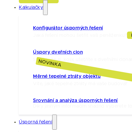
Kalkulačky
Konfigurátor úsporných řešení
Jaká řešení mohou šetřit vaši peněženku?
Úspory dveřních clon
Spočítejte si, kolik ušetříte s dveřními clona
NOVINKA
Měrné tepelné ztráty objektu
Víte, jaké tepelné ztráty má vaše budova?
Srovnání a analýza úsporných řešení
Díky jasným informacím snadno vyberete to 
Úsporná řešení