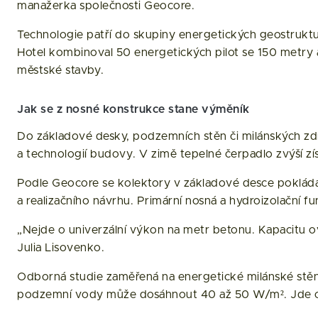
manažerka společnosti Geocore.
Technologie patří do skupiny energetických geostruktur.
Hotel kombinoval 50 energetických pilot se 150 metry a
městské stavby.
Jak se z nosné konstrukce stane výměník
Do základové desky, podzemních stěn či milánských zdí s
a technologií budovy. V zimě tepelné čerpadlo zvýší zís
Podle Geocore se kolektory v základové desce pokládaj
a realizačního návrhu. Primární nosná a hydroizolační f
„Nejde o univerzální výkon na metr betonu. Kapacitu ov
Julia Lisovenko.
Odborná studie zaměřená na energetické milánské stěn
podzemní vody může dosáhnout 40 až 50 W/m². Jde o or