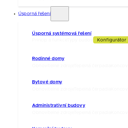
Úsporná řešení
Úsporná systémová řešení
Princip a funkce
Typy budov
Konfigurátor
Rodinné domy
Obnovitelné zdroje
Tepelná čerpadla
Koncov
Bytové domy
Obnovitelné zdroje
Tepelná čerpadla
Koncov
Administrativní budovy
Obnovitelné zdroje
Tepelná čerpadla
Koncov