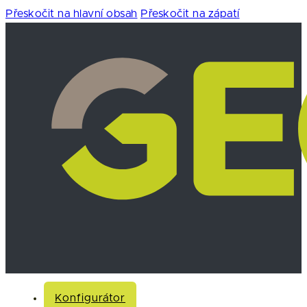
Přeskočit na hlavní obsah
Přeskočit na zápatí
Konfigurátor